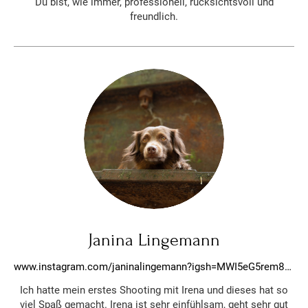
Du bist, wie immer, professionell, rücksichtsvoll und
freundlich.
Janina Lingemann
www.instagram.com/janinalingemann?igsh=MWI5eG5rem81Z2hmNw%3D%3D&utm_source=qr
Ich hatte mein erstes Shooting mit Irena und dieses hat so
viel Spaß gemacht. Irena ist sehr einfühlsam, geht sehr gut